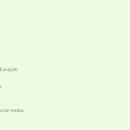
 Eurajoki
m
ocial media