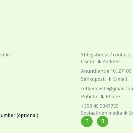
ville
Yhteystiedot / contacts
Osoite 🌲 Address
Anuntilantie 10, 27100
Sähköposti 🌲 E-mail
retkeileville@gmail.co
Puhelin 🌲 Phone
+358 40 5347739
Sosiaalinen media 🌲 S
I
Y
n
o
s
u
t
t