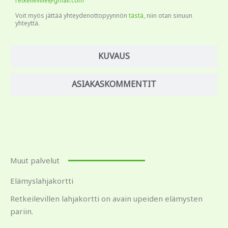
retkeileville@gmail.com
Voit myös jättää yhteydenottopyynnön
tästä
, niin otan sinuun
yhteyttä.
KUVAUS
ASIAKASKOMMENTIT
Muut palvelut
Elämyslahjakortti
Retkeilevillen lahjakortti on avain upeiden elämysten
pariin.