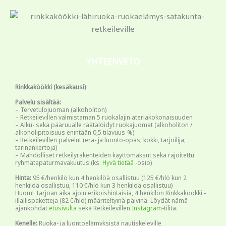
YHTEENVETO
Rinkkaköökki (kesäkausi)
Palvelu sisältää:
– Tervetulojuoman (alkoholiton)
– Retkeilevillen valmistaman 5 ruokalajin ateriakokonaisuuden
– Alku- sekä pääruualle räätälöidyt ruokajuomat (alkoholiton /
alkoholipitoisuus enintään 0,5 tilavuus-%)
– Retkeilevillen palvelut (erä- ja luonto-opas, kokki, tarjoilija,
tarinankertoja)
– Mahdolliset retkeilyrakenteiden käyttömaksut sekä rajoitettu
ryhmätapaturmavakuutus (ks.
Hyvä tietää
-osio)
Hinta:
95 €/henkilö kun 4 henkilöä osallistuu (125 €/hlö kun 2
henkilöä osallistuu, 110 €/hlö kun 3 henkilöä osallistuu)
Huom! Tarjoan aika ajoin erikoishintaisia, 4 henkilön Rinkkaköökki -
illallispaketteja (82 €/hlö) määriteltyinä päivinä. Löydät nämä
ajankohdat
etusivulta
sekä Retkeilevillen
Instagram
-tilitä.
Kenelle:
Ruoka- ja luontoelämyksistä nautiskeleville