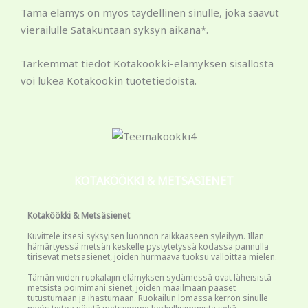
Tämä elämys on myös täydellinen sinulle, joka saavut
vierailulle Satakuntaan syksyn aikana*.
Tarkemmat tiedot Kotaköökki-elämyksen sisällöstä
voi lukea Kotaköökin tuotetiedoista.
KOTAKÖÖKKI & METSÄSIENET
Kotaköökki & Metsäsienet
Kuvittele itsesi syksyisen luonnon raikkaaseen syleilyyn. Illan
hämärtyessä metsän keskelle pystytetyssä kodassa pannulla
tirisevät metsäsienet, joiden hurmaava tuoksu valloittaa mielen.
Tämän viiden ruokalajin elämyksen sydämessä ovat läheisistä
metsistä poimimani sienet, joiden maailmaan pääset
tutustumaan ja ihastumaan. Ruokailun lomassa kerron sinulle