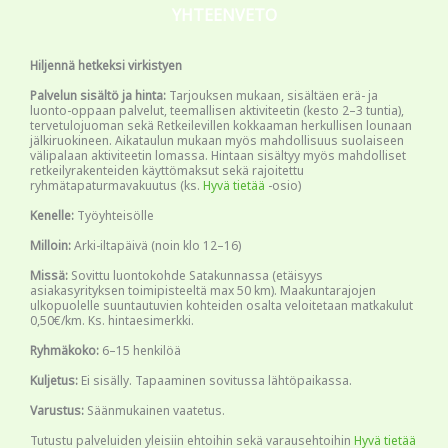
YHTEENVETO
Hiljennä hetkeksi virkistyen
Palvelun sisältö ja hinta:
Tarjouksen mukaan, sisältäen erä- ja
luonto-oppaan palvelut, teemallisen aktiviteetin (kesto 2–3 tuntia),
tervetulojuoman sekä Retkeilevillen kokkaaman herkullisen lounaan
jälkiruokineen. Aikataulun mukaan myös mahdollisuus suolaiseen
välipalaan aktiviteetin lomassa. Hintaan sisältyy myös mahdolliset
retkeilyrakenteiden käyttömaksut sekä rajoitettu
ryhmätapaturmavakuutus (ks.
Hyvä tietää
-osio)
Kenelle:
Työyhteisölle
Milloin:
Arki-iltapäivä (noin klo 12–16)
Missä:
Sovittu luontokohde Satakunnassa (etäisyys
asiakasyrityksen toimipisteeltä max 50 km). Maakuntarajojen
ulkopuolelle suuntautuvien kohteiden osalta veloitetaan matkakulut
0,50€/km. Ks. hintaesimerkki.
Ryhmäkoko:
6–15 henkilöä
Kuljetus:
Ei sisälly. Tapaaminen sovitussa lähtöpaikassa.
Varustus:
Säänmukainen vaatetus.
Tutustu palveluiden yleisiin ehtoihin sekä varausehtoihin
Hyvä tietää