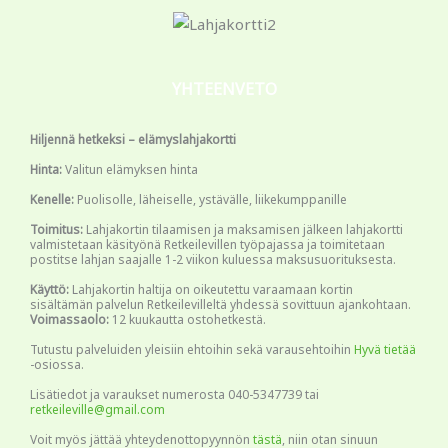
YHTEENVETO
Hiljennä hetkeksi – elämyslahjakortti
Hinta:
Valitun elämyksen hinta
Kenelle:
Puolisolle, läheiselle, ystävälle, liikekumppanille
Toimitus:
Lahjakortin tilaamisen ja maksamisen jälkeen lahjakortti
valmistetaan käsityönä Retkeilevillen työpajassa ja toimitetaan
postitse lahjan saajalle 1-2 viikon kuluessa maksusuorituksesta.
Käyttö:
Lahjakortin haltija on oikeutettu varaamaan kortin
sisältämän palvelun Retkeilevilleltä yhdessä sovittuun ajankohtaan.
Voimassaolo:
12 kuukautta ostohetkestä.
Tutustu palveluiden yleisiin ehtoihin sekä varausehtoihin
Hyvä tietää
-osiossa.
Lisätiedot ja varaukset numerosta 040-5347739 tai
retkeileville@gmail.com
Voit myös jättää yhteydenottopyynnön
tästä
, niin otan sinuun