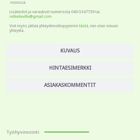
-osiossa.
Lisätiedot ja varaukset numerosta 040-5347739 tai
retkeileville@gmail.com
Voit myös jättää yhteydenottopyynnön
tästä
, niin otan sinuun
yhteyttä.
KUVAUS
HINTAESIMERKKI
ASIAKASKOMMENTIT
Työhyvinvointi