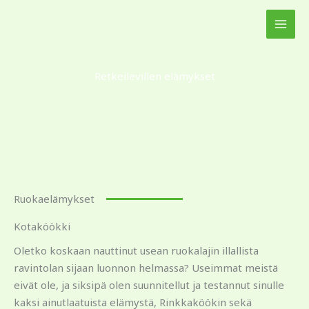
Siirry
sisältöön
Retkeilevillen elämykset
Ruokaelämykset
Kotaköökki
Oletko koskaan nauttinut usean ruokalajin illallista
ravintolan sijaan luonnon helmassa? Useimmat meistä
eivät ole, ja siksipä olen suunnitellut ja testannut sinulle
kaksi ainutlaatuista elämystä, Rinkkaköökin sekä