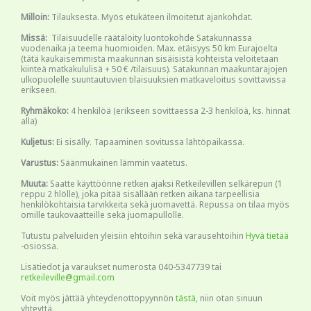
Milloin:
Tilauksesta. Myös etukäteen ilmoitetut ajankohdat.
Missä:
Tilaisuudelle räätälöity luontokohde Satakunnassa
vuodenaika ja teema huomioiden. Max. etäisyys 50 km Eurajoelta
(tätä kaukaisemmista maakunnan sisäisistä kohteista veloitetaan
kiinteä matkakululisä + 50 € /tilaisuus). Satakunnan maakuntarajojen
ulkopuolelle suuntautuvien tilaisuuksien matkaveloitus sovittavissa
erikseen.
Ryhmäkoko:
4 henkilöä (erikseen sovittaessa 2-3 henkilöä, ks. hinnat
alla)
Kuljetus:
Ei sisälly. Tapaaminen sovitussa lähtöpaikassa.
Varustus:
Säänmukainen lämmin vaatetus.
Muuta:
Saatte käyttöönne retken ajaksi Retkeilevillen selkärepun (1
reppu 2 hlölle), joka pitää sisällään retken aikana tarpeellisia
henkilökohtaisia tarvikkeita sekä juomavettä. Repussa on tilaa myös
omille taukovaatteille sekä juomapullolle.
Tutustu palveluiden yleisiin ehtoihin sekä varausehtoihin
Hyvä tietää
-osiossa.
Lisätiedot ja varaukset numerosta 040-5347739 tai
retkeileville@gmail.com
Voit myös jättää yhteydenottopyynnön
tästä
, niin otan sinuun
yhteyttä.