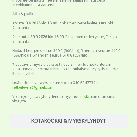
myös tietoa näistä metsiemme herkullisimmista sekä
arvokkaimmista aarteista.
Aika & paikka:
Torstai
3.9.2026 klo 18.00
, Pinkjärven retkeilyalue, Eurajoki,
Satakunta
Sunnuntai
20.9.2026 klo 18.00
, Pinkjärven retkeilyalue, Eurajoki,
Satakunta
Hinta:
4 hengen seurue 360 € (90€/hlö), 5 hengen seurue 440 €
(88€/hlö) ja 6 hengen seurue 510 € (85€/hlö).
* saatavilla myös tilauksesta useisiin eri luontokohteisiin
Satakunnassa normaalihinnaston mukaisesti. Kysy lisätietoja
Retkeilevilleltä!
Lisätiedot ja varaukset numerosta 040-5347739 tai
retkeileville@gmail.com
Voit myös jättää yhteydenottopyynnön
tästä
, niin otan sinuun
yhteyttä.
KOTAKÖÖKKI & MYRSKYLYHDYT