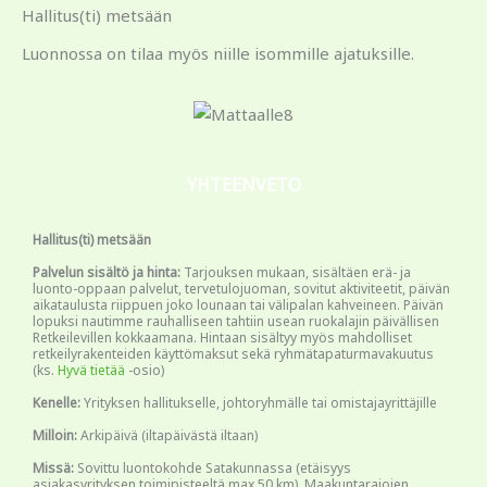
Hallitus(ti) metsään
Luonnossa on tilaa myös niille isommille ajatuksille.
YHTEENVETO
Hallitus(ti) metsään
Palvelun sisältö ja hinta:
Tarjouksen mukaan, sisältäen erä- ja
luonto-oppaan palvelut, tervetulojuoman, sovitut aktiviteetit, päivän
aikataulusta riippuen joko lounaan tai välipalan kahveineen. Päivän
lopuksi nautimme rauhalliseen tahtiin usean ruokalajin päivällisen
Retkeilevillen kokkaamana. Hintaan sisältyy myös mahdolliset
retkeilyrakenteiden käyttömaksut sekä ryhmätapaturmavakuutus
(ks.
Hyvä tietää
-osio)
Kenelle:
Yrityksen hallitukselle, johtoryhmälle tai omistajayrittäjille
Milloin:
Arkipäivä (iltapäivästä iltaan)
Missä:
Sovittu luontokohde Satakunnassa (etäisyys
asiakasyrityksen toimipisteeltä max 50 km). Maakuntarajojen