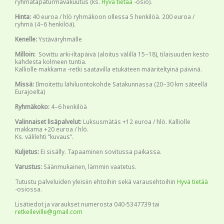
ryhmätapaturmavakuutus (ks.
Hyvä tietää
-osio).
Hinta:
40 euroa / hlö ryhmäkoon ollessa 5 henkilöä. 200 euroa /
ryhmä (4–6 henkilöä).
Kenelle:
Ystäväryhmälle
Milloin:
Sovittu arki-iltapäivä (aloitus välillä 15–18), tilaisuuden kesto
kahdesta kolmeen tuntia.
Kalliolle makkama -retki saatavilla etukäteen määriteltyinä päivinä.
Missä:
Ilmoitettu lähiluontokohde Satakunnassa (20–30 km säteellä
Eurajoelta)
Ryhmäkoko:
4–6 henkilöä
Valinnaiset lisäpalvelut:
Luksusmätäs +12 euroa / hlö. Kalliolle
makkama +20 euroa / hlö.
Ks. välilehti ”kuvaus”.
Kuljetus:
Ei sisälly. Tapaaminen sovitussa paikassa.
Varustus:
Säänmukainen, lämmin vaatetus.
Tutustu palveluiden yleisiin ehtoihin sekä varausehtoihin
Hyvä tietää
-osiossa.
Lisätiedot ja varaukset numerosta 040-5347739 tai
retkeileville@gmail.com