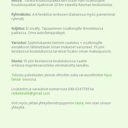
Missä:
Tarkka koulutuspaikka kerrotaan vain osallistujille.
Koulutuspaikat sijaitsevat 20 km säteellä Rauman keskustasta.
Ryhmäkoko:
4-6 henkilöä (erikseen tilattaessa myös pienemmät
ryhmät)
Kuljetus:
Ei sisälly. Tapaaminen osallistujille ilmoitetussa
paikassa. Oma auto/kimppakyyti.
Varustus:
Säänmukainen lämmin vaatetus + osallistujille
ennakkoon lähetettävän listan mukaiset varusteet. Yli yön
kestävissä koulutuksissa tarvitset lisäksi oman makuupussin.
Muuta:
Yli yön kestävissä koulutuksissa saatte
erilaisia majoitevarusteita veloituksetta lainaksi.
Tutustu palveluiden yleisiin ehtoihin sekä varausehtoihin
Hyvä
tietää
-osiossa.
Lisätiedot ja varaukset numerosta 040-5347739 tai
retkeileville@gmail.com
Voit myös jättää yhteydenottopyynnön
tästä
, niin otan sinuun
yhteyttä.