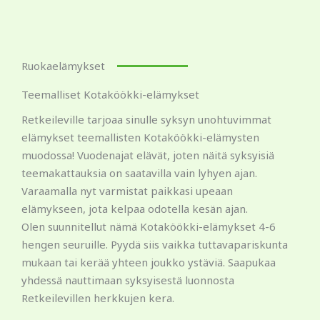
Ruokaelämykset
Teemalliset Kotaköökki-elämykset
Retkeileville tarjoaa sinulle syksyn unohtuvimmat
elämykset teemallisten Kotaköökki-elämysten
muodossa! Vuodenajat elävät, joten näitä syksyisiä
teemakattauksia on saatavilla vain lyhyen ajan.
Varaamalla nyt varmistat paikkasi upeaan
elämykseen, jota kelpaa odotella kesän ajan.
Olen suunnitellut nämä Kotaköökki-elämykset 4-6
hengen seuruille. Pyydä siis vaikka tuttavapariskunta
mukaan tai kerää yhteen joukko ystäviä. Saapukaa
yhdessä nauttimaan syksyisestä luonnosta
Retkeilevillen herkkujen kera.