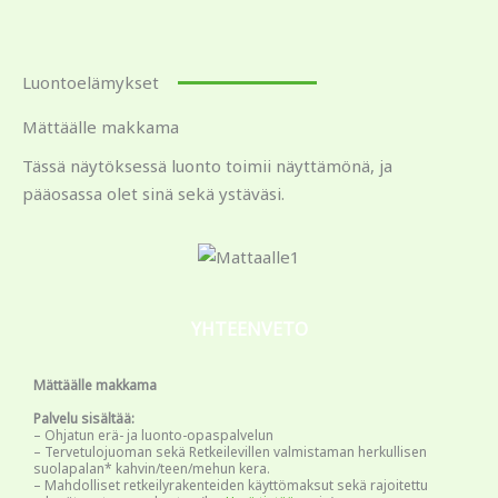
Luontoelämykset
Mättäälle makkama
Tässä näytöksessä luonto toimii näyttämönä, ja
pääosassa olet sinä sekä ystäväsi.
YHTEENVETO
Mättäälle makkama
Palvelu sisältää:
– Ohjatun erä- ja luonto-opaspalvelun
– Tervetulojuoman sekä Retkeilevillen valmistaman herkullisen
suolapalan* kahvin/teen/mehun kera.
– Mahdolliset retkeilyrakenteiden käyttömaksut sekä rajoitettu