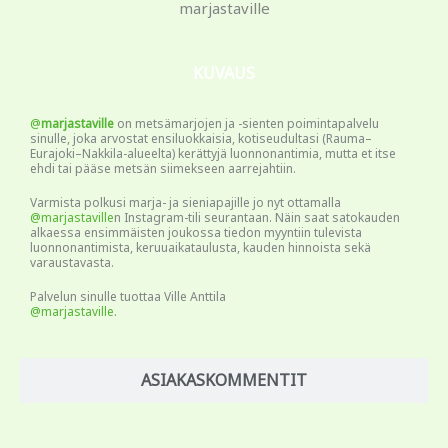
KUVAUS
@
marjastaville
on metsämarjojen ja -sienten poimintapalvelu
sinulle, joka arvostat ensiluokkaisia, kotiseudultasi (Rauma–
Eurajoki–Nakkila-alueelta) kerättyjä luonnonantimia, mutta et itse
ehdi tai pääse metsän siimekseen aarrejahtiin.
Varmista polkusi marja- ja sieniapajille jo nyt ottamalla
@marjastaville
n Instagram-tili seurantaan. Näin saat satokauden
alkaessa ensimmäisten joukossa tiedon myyntiin tulevista
luonnonantimista, keruuaikataulusta, kauden hinnoista sekä
varaustavasta.
Palvelun sinulle tuottaa Ville Anttila
@marjastaville
.
ASIAKASKOMMENTIT