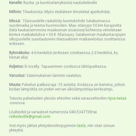
Kenelle:
Ruoka- ja luontoelämyksistä nautiskeleville
Milloin:
Tilauksesta. Myös etukäteen ilmoitetut ajankohdat.
Missä:
Tilaisuudelle räätälöity luontokohde Satakunnassa
vuodenaika ja teema huomioiden. Max. etäisyys 50 km Eurajoelta
(tätä kaukaisemmista maakunnan sisäisistä kohteista veloitetaan
kiinteä matkakululisä + 50 € /tilaisuus). Satakunnan maakuntarajojen
ulkopuolelle suuntautuvien tilaisuuksien matkaveloitus sovittavissa
erikseen.
Ryhmäkoko:
4-6 henkilöä (erikseen sovittaessa 2-3 henkilöä, ks.
hinnat alla)
Kuljetus:
Ei sisälly. Tapaaminen sovitussa lähtöpaikassa.
Varustus:
Säänmukainen lämmin vaatetus.
Muuta:
Palvelun pakkasraja -15 astetta. Kodassa on kamiina, jolloin
kodan lämpötila on jonkin verran ulkolämpötilaa korkeampi.
Tutustu palveluiden yleisiin ehtoihin sekä varausehtoihin
Hyvä tietää
-osiossa.
Lisätiedot ja varaukset numerosta 040-5347739 tai
retkeileville@gmail.com.
Voit myös jättää yhteydenottopyynnön
tästä
, niin otan sinuun
yhteyttä.