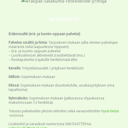
YHTEENVETO
Eräkonsultti (erä- ja luonto-oppaan palvelut)
Palvelun sisältö ja hinta:
Tarjouksen mukaan (alla olevien palvelujen
määrästä sekä laajuudesta riippuen):
– Erä- ja luonto-oppaan palvelut
– Luontoaiheiset aktiviteetit (rastitehtävät tms.)
– Ruokapalvelut (rajatulle henkilömäärälle)
Kenelle:
Yritystilaisuudet / yrityksen henkilöstö
Milloin:
Sopimuksen mukaan
Missä:
Sopimuksen mukaan (luontokohde, asiakasyrityksen oma
tapahtuma)
Ryhmäkoko:
Sopimuksen mukaan (jatkuvassa ohjauksessa
maksimissaan 12 henkilöä).
Tutustu palveluiden yleisiin ehtoihin sekä varausehtoihin
Hyvä tietää
-osiossa.
Lisätiedot ja varaukset numerosta 040-5347739 tai