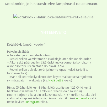
Kotaköökin, joihin suosittelen lämpimästi tutustumaan.
YHTEENVETO
Kotaköökki
(ympäri vuoden)
Palvelu sisältää:
– Tervetulojuoman (alkoholiton)
– Retkeilevillen valmistaman 5 ruokalajin ateriakokonaisuuden
– Alku- sekä pääruualle räätälöidyt ruokajuomat (alkoholiton /
alkoholipitoisuus enintään 0,5 tilavuus-%)
– Retkeilevillen palvelut (erä- ja luonto-opas, kokki, tarjoilija,
tarinankertoja)
– Mahdolliset retkeilyrakenteiden käyttömaksut sekä rajoitettu
ryhmätapaturmavakuutus (ks.
Hyvä tietää
-osio)
Hinta:
95 €/henkilö kun 4-6 henkilöä osallistuu (125 €/hlö kun 2
henkilöä osallistuu, 110 €/hlö kun 3 henkilöä osallistuu)
Huom! Tarjoan aika ajoin erikoishintaisia, 4-6 henkilön Kotaköökki -
illallispaketteja määriteltyinä päivinä. Löydät nämä
etusivulta
sekä
Retkeilevillen
Instagram
-tililtä.