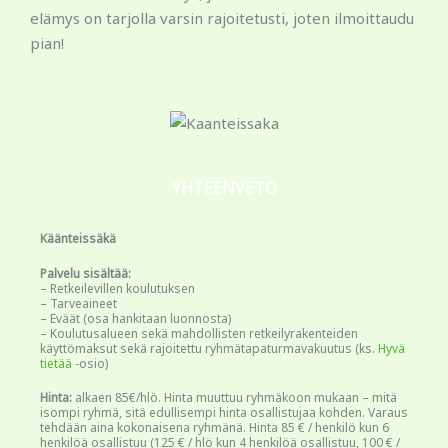
elämys on tarjolla varsin rajoitetusti, joten ilmoittaudu
pian!
YHTEENVETO
Käänteissäkä
Palvelu sisältää:
– Retkeilevillen koulutuksen
– Tarveaineet
– Eväät (osa hankitaan luonnosta)
– Koulutusalueen sekä mahdollisten retkeilyrakenteiden
käyttömaksut sekä rajoitettu ryhmätapaturmavakuutus (ks.
Hyvä
tietää
-osio)
Hinta:
alkaen 85€/hlö. Hinta muuttuu ryhmäkoon mukaan – mitä
isompi ryhmä, sitä edullisempi hinta osallistujaa kohden. Varaus
tehdään aina kokonaisena ryhmänä. Hinta 85 € / henkilö kun 6
henkilöä osallistuu (125 € / hlö kun 4 henkilöä osallistuu, 100 € /