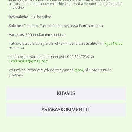
ulkopuolelle suuntautuvien kohteiden osalta veloitetaan matkakulut
0,50€/km.
Ryhmäkoko:
3–6 henkilöä
Kuljetus:
Ei sisälly. Tapaaminen sovitussa lähtöpaikassa.
Varustus:
Säänmukainen vaatetus.
Tutustu palveluiden yleisiin ehtoihin sekä varausehtoihin
Hyvä tietää
-osiossa.
Lisätiedot ja varaukset numerosta 040-5347739 tai
retkeileville@gmail.com
Voit myös jättää yhteydenottopyynnön
tästä
, niin otan sinuun
yhteyttä.
KUVAUS
ASIAKASKOMMENTIT